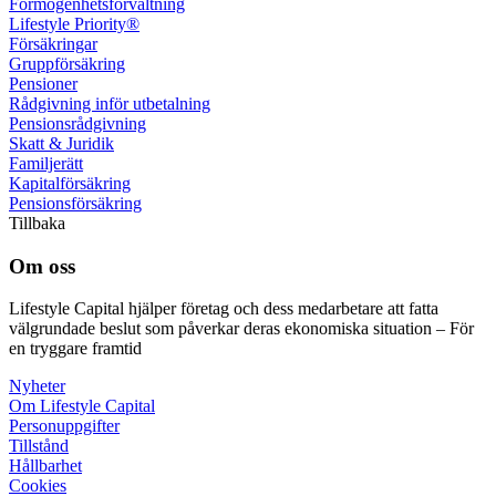
Förmögenhets­förvaltning
Lifestyle Priority®
Försäkringar
Grupp­försäkring
Pensioner
Rådgivning inför utbetalning
Pensions­rådgivning
Skatt & Juridik
Familje­rätt
Kapital­försäkring
Pensions­försäkring
Tillbaka
Om oss
Lifestyle Capital hjälper företag och dess medarbetare att fatta
välgrundade beslut som påverkar deras ekonomiska situation – För
en tryggare framtid
Nyheter
Om Lifestyle Capital
Person­uppgifter
Tillstånd
Hållbarhet
Cookies