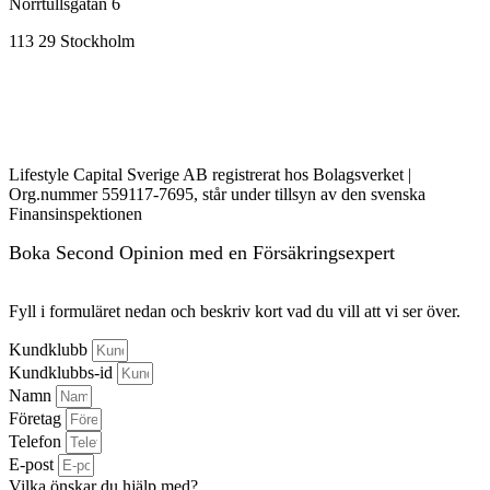
Norrtullsgatan 6
113 29 Stockholm
Lifestyle Capital Sverige AB registrerat hos Bolagsverket |
Org.nummer 559117-7695, står under tillsyn av den svenska
Finansinspektionen
Boka Second Opinion med en Försäkringsexpert
Fyll i formuläret nedan och beskriv kort vad du vill att vi ser över.
Kundklubb
Kundklubbs-id
Namn
Företag
Telefon
E-post
Vilka önskar du hjälp med?