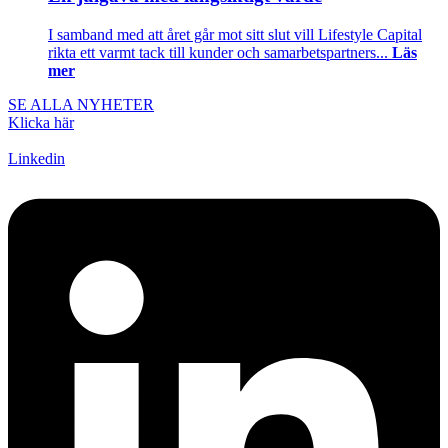
I samband med att året går mot sitt slut vill Lifestyle Capital
rikta ett varmt tack till kunder och samarbetspartners...
Läs
mer
SE ALLA NYHETER
Klicka här
Linkedin