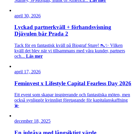
Stanley, JPMorgan, Bank of America...
Läs mer
april 30, 2026
Lyckad partnerkväll + förhandsvisning
Djävulen bär Prada 2
Tack för en fantastisk kväll på Biograf Sture! 👠✨ Vilken
kväll det blev när vi tillsammans med våra kunder, partners
och...
Läs mer
april 17, 2026
Feminvest x Lifestyle Capital Fearless Day 2026
Ett event som skapar inspirerande och fantastiska möten, men
också synliggör kvinnligt företagande för kapitalanskaffning
💫
december 18, 2025
En julgåva med långsiktigt värde