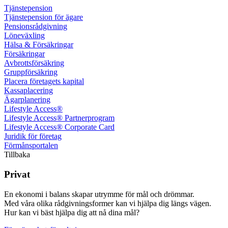
Tjänste­pension
Tjänste­pension för ägare
Pensions­rådgivning
Löne­växling
Hälsa & Försäkringar
Försäkringar
Avbrotts­försäkring
Grupp­försäkring
Placera företagets kapital
Kassa­placering
Ägar­planering
Lifestyle Access®
Lifestyle Access® Partnerprogram
Lifestyle Access® Corporate Card
Juridik för företag
Förmånsportalen
Tillbaka
Privat
En ekonomi i balans skapar utrymme för mål och drömmar.
Med våra olika rådgivningsformer kan vi hjälpa dig längs vägen.
Hur kan vi bäst hjälpa dig att nå dina mål?