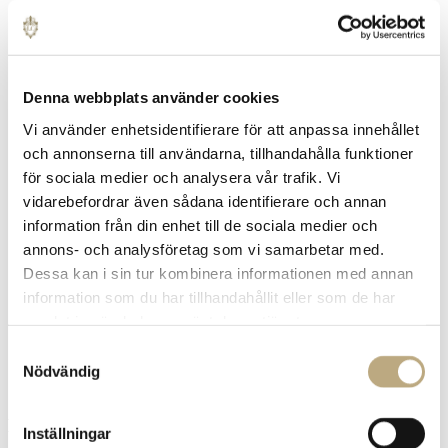
Denna webbplats använder cookies
Vi använder enhetsidentifierare för att anpassa innehållet
och annonserna till användarna, tillhandahålla funktioner
för sociala medier och analysera vår trafik. Vi
vidarebefordrar även sådana identifierare och annan
information från din enhet till de sociala medier och
annons- och analysföretag som vi samarbetar med.
Dessa kan i sin tur kombinera informationen med annan
information som du har tillhandahållit eller som de har
samlat in när du har använt deras tjänster.
Samtyckesval
Nödvändig
Kunden i fokus
Inställningar