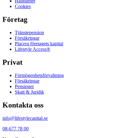
Hållbarhet
Cookies
Företag
Tjänste­pension
Försäkringar
Placera företagets kapital
Lifestyle Access®
Privat
Förmögenhets­förvaltning
Försäkringar
Pensioner
Skatt & Juridik
Kontakta oss
info@lifestylecapital.se
08-677 78 00