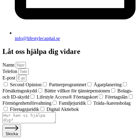
info@lifestylecapital.se
Låt oss hjälpa dig vidare
Namn
Telefon
E-post
Second Opinion
Partnerprogrammet
Ägar­planering
Försäkringsskydd
Bättre villkor för tjänstepensionen
Bolags-
och ID-skydd
Lifestyle Access® Företagskort
Företagslån
Förmögenhets­förvaltning
Familjejuridik
Träda-/karensbolag
Företagsjuridik
Digital Aktiebok
Skicka